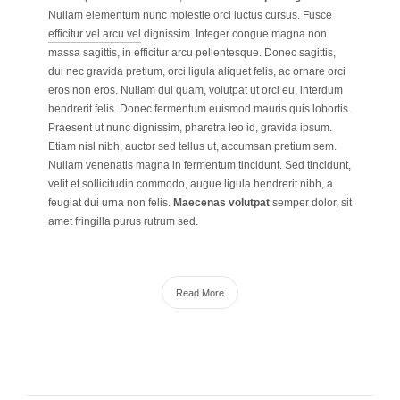
Nullam elementum nunc molestie orci luctus cursus. Fusce
efficitur vel arcu vel
dignissim. Integer congue magna non
massa sagittis, in efficitur arcu pellentesque. Donec sagittis,
dui nec gravida pretium, orci ligula aliquet felis, ac ornare orci
eros non eros. Nullam dui quam, volutpat ut orci eu, interdum
hendrerit felis. Donec fermentum euismod mauris quis lobortis.
Praesent ut nunc dignissim, pharetra leo id, gravida ipsum.
Etiam nisl nibh, auctor sed tellus ut, accumsan pretium sem.
Nullam venenatis magna in fermentum tincidunt. Sed tincidunt,
velit et sollicitudin commodo, augue ligula hendrerit nibh, a
feugiat dui urna non felis.
Maecenas volutpat
semper dolor, sit
amet fringilla purus rutrum sed.
Read More