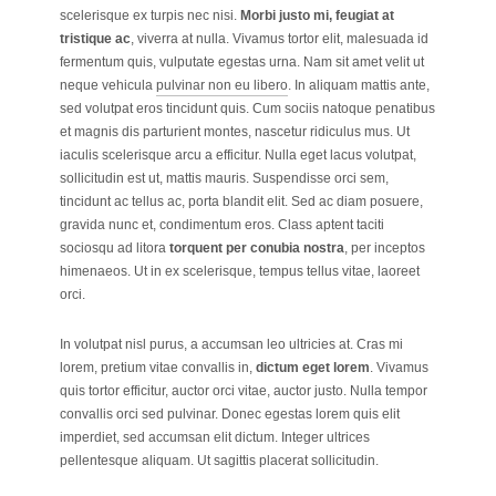
scelerisque ex turpis nec nisi.
Morbi justo mi, feugiat at
tristique ac
, viverra at nulla. Vivamus tortor elit, malesuada id
fermentum quis, vulputate egestas urna. Nam sit amet velit ut
neque vehicula
pulvinar non eu libero
. In aliquam mattis ante,
sed volutpat eros tincidunt quis. Cum sociis natoque penatibus
et magnis dis parturient montes, nascetur ridiculus mus. Ut
iaculis scelerisque arcu a efficitur. Nulla eget lacus volutpat,
sollicitudin est ut, mattis mauris. Suspendisse orci sem,
tincidunt ac tellus ac, porta blandit elit. Sed ac diam posuere,
gravida nunc et, condimentum eros. Class aptent taciti
sociosqu ad litora
torquent per conubia nostra
, per inceptos
himenaeos. Ut in ex scelerisque, tempus tellus vitae, laoreet
orci.
In volutpat nisl purus, a accumsan leo ultricies at. Cras mi
lorem, pretium vitae convallis in,
dictum eget lorem
. Vivamus
quis tortor efficitur, auctor orci vitae, auctor justo. Nulla tempor
convallis orci sed pulvinar. Donec egestas lorem quis elit
imperdiet, sed accumsan elit dictum. Integer ultrices
pellentesque aliquam. Ut sagittis placerat sollicitudin.