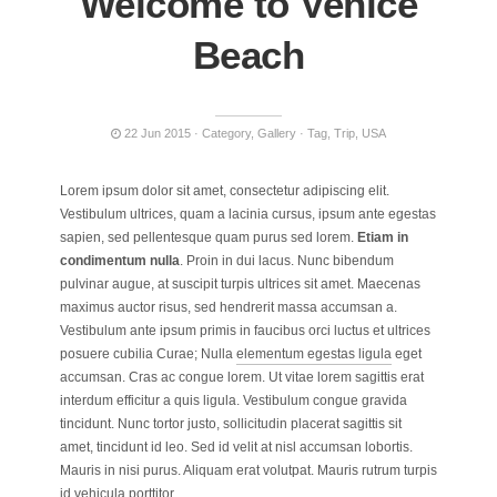
Welcome to Venice
Beach
22 Jun 2015
Category
,
Gallery
Tag
,
Trip
,
USA
Lorem ipsum dolor sit amet, consectetur adipiscing elit.
Vestibulum ultrices, quam a lacinia cursus, ipsum ante egestas
sapien, sed pellentesque quam purus sed lorem.
Etiam in
condimentum nulla
. Proin in dui lacus. Nunc bibendum
pulvinar augue, at suscipit turpis ultrices sit amet. Maecenas
maximus auctor risus, sed hendrerit massa accumsan a.
Vestibulum ante ipsum primis in faucibus orci luctus et ultrices
posuere cubilia Curae; Nulla
elementum egestas ligula
eget
accumsan. Cras ac congue lorem. Ut vitae lorem sagittis erat
interdum efficitur a quis ligula. Vestibulum congue gravida
tincidunt. Nunc tortor justo, sollicitudin placerat sagittis sit
amet, tincidunt id leo. Sed id velit at nisl accumsan lobortis.
Mauris in nisi purus. Aliquam erat volutpat. Mauris rutrum turpis
id vehicula porttitor.