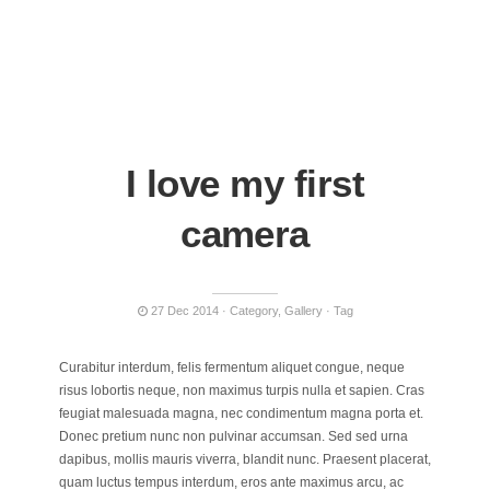
I love my first
camera
27 Dec 2014
Category
,
Gallery
Tag
Curabitur interdum, felis fermentum aliquet congue, neque
risus lobortis neque, non maximus turpis nulla et sapien. Cras
feugiat malesuada magna, nec condimentum magna porta et.
Donec pretium nunc non pulvinar accumsan. Sed sed urna
dapibus, mollis mauris viverra, blandit nunc. Praesent placerat,
quam luctus tempus interdum, eros ante maximus arcu, ac