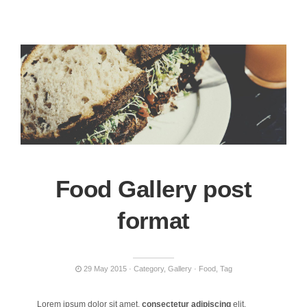
Food Gallery post
format
29 May 2015
Category
,
Gallery
Food
,
Tag
Lorem ipsum dolor sit amet,
consectetur adipiscing
elit.